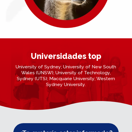
Universidades top
University of Sydney; University of New South
Wales (UNSW); University of Technology,
Sydney (UTS); Macquarie University; Western
Sydney University.