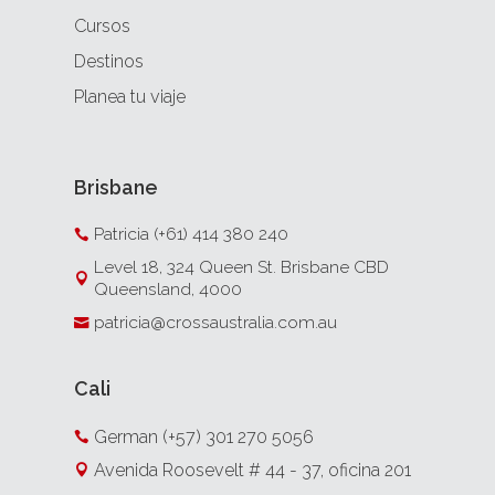
Cursos
Destinos
Planea tu viaje
Brisbane
Patricia (+61) 414 380 240

Level 18, 324 Queen St. Brisbane CBD

Queensland, 4000
patricia@crossaustralia.com.au

Cali
German (+57) 301 270 5056

Avenida Roosevelt # 44 - 37, oficina 201
